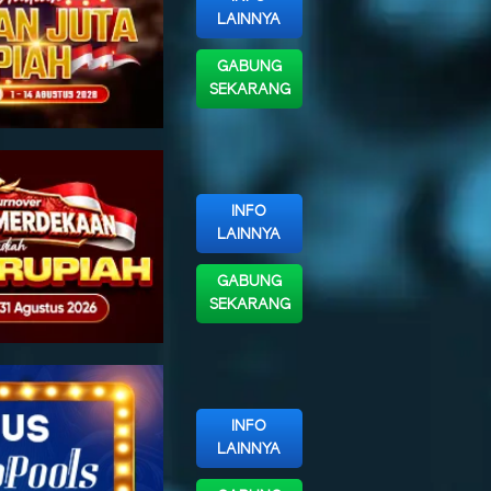
LAINNYA
GABUNG
SEKARANG
INFO
LAINNYA
GABUNG
SEKARANG
INFO
LAINNYA