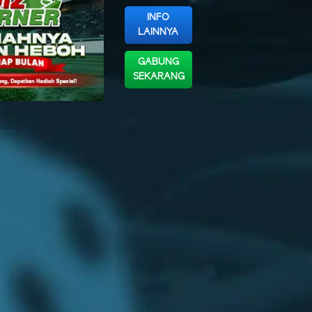
INFO
LAINNYA
GABUNG
SEKARANG