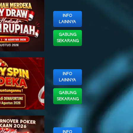
INFO
LAINNYA
GABUNG
SEKARANG
INFO
LAINNYA
GABUNG
SEKARANG
INFO